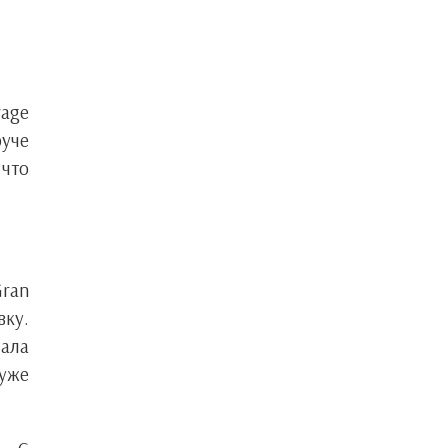
rage
руче
 что
Gran
вку.
дала
 уже