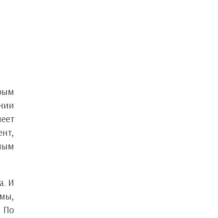
орым
ании
меет
нт,
мым
а. И
амы,
. По