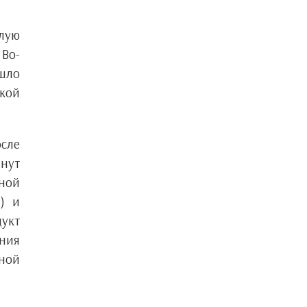
алую
 Во-
ышло
акой
осле
инут
рной
) и
дукт
ения
ьной