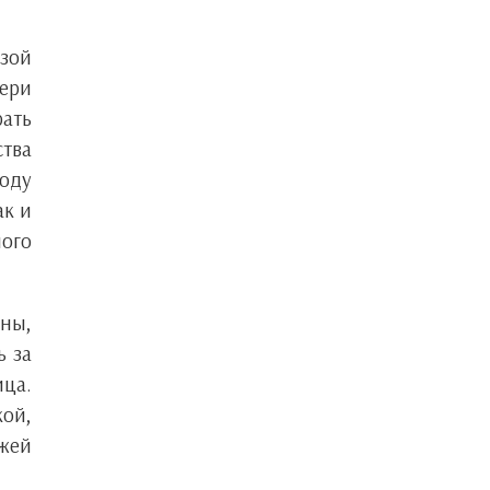
изой
ери
ать
ства
году
ак и
ного
ины,
ь за
ица.
кой,
ожей