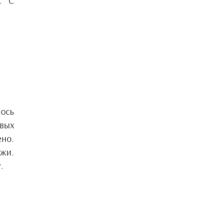
. С
ось
овых
ено.
жи.
.