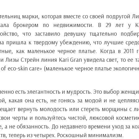
тельниц марки, которая вместе со своей подругой Л
ботала брокером по недвижимости. В 29 лет у К
ойство, что заставило девушку тщательно подбир
на пришла к твердому убеждению, что лучшие сред
ные, как маленькое черное платье. Когда в 2011 
 Лизы Стрейн линия Kari Gran увидела свет, то ее т
ss of eco-skin care» (маленькое черное платье экологич
ленно есть элегантность и мудрость. Это выбор женщ
й, какая она есть, не гонясь за модой и не цепляяс
ещает вернуть молодость или стереть морщины с л
 свои черты и пользуйтесь чистой, люксовой космети
е, а не обязанность. До недавнего времени уход за к
едств, теперь из четырех. Роскошный минимализм.