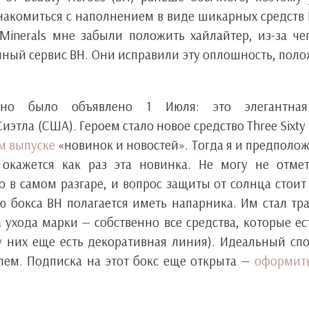
накомиться с наполнением в виде шикарных средств 
inerals мне забыли положить хайлайтер, из-за че
пный сервис BH. Они исправили эту оплошность, пол
ьно было объявлено 1 Июля: это элегантна
этла (США). Героем стало новое средство Three Sixty 
м выпуске
«новинок и новостей». Тогда я и предполо
окажется как раз эта новинка. Не могу не отмет
о в самом разгаре, и вопрос защиты от солнца стоит
ю бокса BH полагается иметь напарника. Им стал тр
 ухода марки — собственно все средства, которые ес
(у них еще есть декоративная линия). Идеальный сп
лем. Подписка на этот бокс еще открыта —
оформит