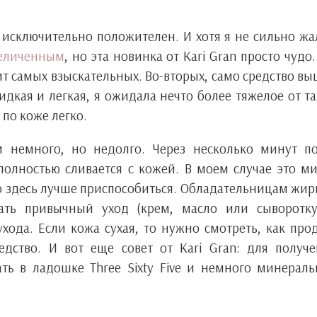
исключительно положителен. И хотя я не сильно ж
еличенным
, но эта новинка от Kari Gran просто чудо.
т самых взыскательных. Во-вторых, само средство в
идкая и легкая, я ожидала нечто более тяжелое от т
по коже легко.
м немного, но недолго. Через несколько минут п
полностью сливается с кожей. В моем случае это м
но здесь лучше приспособиться. Обладательницам жи
ать привычный уход (крем, масло или сыворотку
 ухода. Если кожа сухая, то нужно смотреть, как про
дство. И вот еще совет от Kari Gran: для получ
ть в ладошке Three Sixty Five и немного минерал