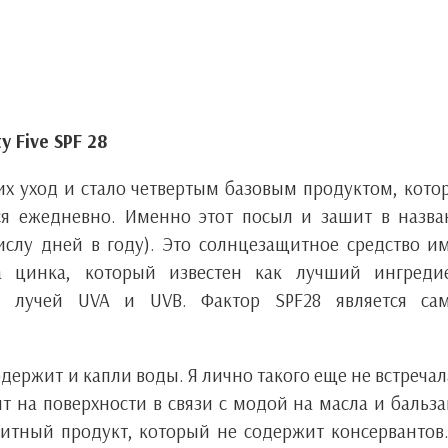
 Five SPF 28
 их уход и стало четвертым базовым продуктом, кот
ся ежедневно. Именно этот посыл и зашит в назв
 числу дней в году). Это солнцезащитное средство и
 цинка, который известен как лучший ингредие
 лучей UVA и UVB. Фактор SPF28 является са
держит и капли воды. Я лично такого еще не встречал
т на поверхности в связи с модой на масла и бальз
итный продукт, который не содержит консервантов