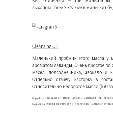
Кит отличный — три миниатюры п
выходом Three Sixty Five в мини-кит бу
Cleansing Oil
Маленький пробник этого масла у 
ароматом лаванды. Очень простое по с
масел: подсолнечника, авокадо и к
Отдельно отмечу касторку в сос
Относительно недорогое масло ($30 за
Ingredients: ORGANIC HELIANTHUS ANNUUS (SUNFLOWER) OIL, ORGANI
LAVANDULA HYBRIDA (LAVENDER) OIL, TOCOPHEROL (NON-GMO VITAMI