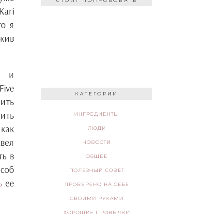
СТОИТ ПОПРОБОВАТЬ
Kari
го я
ожив
я и
Five
КАТЕГОРИИ
жить
ить
ИНГРЕДИЕНТЫ
 как
ЛЮДИ
авел
НОВОСТИ
ть в
ОБЩЕЕ
особ
ПОЛЕЗНЫЙ СОВЕТ
ь
ее
ПРОВЕРЕНО НА СЕБЕ
СВОИМИ РУКАМИ
ХОРОШИЕ ПРИВЫЧКИ