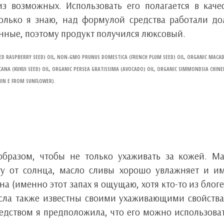
з возможных. Использовать его полагается в каче
олько я знаю, над формулой средства работали до
нные, поэтому продукт получился люксовый.
RED RASPBERRY SEED) OIL, NON-GMO PRUNUS DOMESTICA (FRENCH PLUM SEED) OIL, ORGANIC MACA
ANA (KUKUI SEED) OIL, ORGANIC PERSEA GRATISSIMA (AVOCADO) OIL, ORGANIC SIMMONDSIA CHINE
MIN E FROM SUNFLOWER).
образом, чтобы не только ухаживать за кожей. М
 от солнца, масло сливы хорошо увлажняет и им
 (именно этот запах я ощущаю, хотя кто-то из блог
асла также известны своими ухаживающими свойств
редством я предположила, что его можно использова