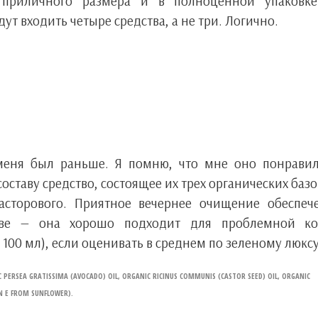
риличного размера и в полноценной упаковке
дут входить четыре средства, а не три. Логично.
меня был раньше. Я помню, что мне оно понравил
оставу средство, состоящее их трех органических баз
асторового. Приятное вечернее очищение обеспеч
таве — она хорошо подходит для проблемной ко
 100 мл), если оценивать в среднем по зеленому люксу
C PERSEA GRATISSIMA (AVOCADO) OIL, ORGANIC RICINUS COMMUNIS (CASTOR SEED) OIL, ORGANIC
N E FROM SUNFLOWER).