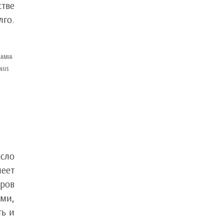
стве
лго.
DAMIA
NSIS
асло
еет
еров
ами,
ть и