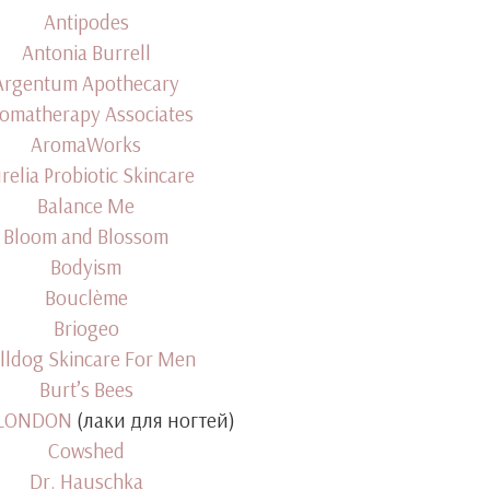
Antipodes
Antonia Burrell
Argentum Apothecary
omatherapy Associates
AromaWorks
relia Probiotic Skincare
Balance Me
Bloom and Blossom
Bodyism
Bouclème
Briogeo
lldog Skincare For Men
Burt’s Bees
 LONDON
(лаки для ногтей)
Cowshed
Dr. Hauschka