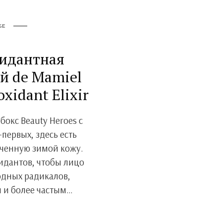
БЕ
сидантная
й de Mamiel
xidant Elixir
бокс Beauty Heroes c
-первых, здесь есть
ученную зимой кожу.
идантов, чтобы лицо
одных радикалов,
 и более частым…