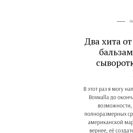
П
Два хита о
бальзам 
сыворот
В этот раз я могу н
Boxwalla до оконч
возможности, 
полноразмерных ср
американской мар
вернее, её созда