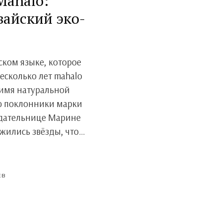
Mahalo:
айский эко-
ском языке, которое
есколько лет mahalo
 имя натуральной
ю поклонники марки
здательнице Марине
ожились звёзды, что…
ЕВ