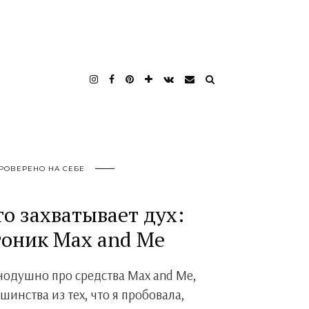
РОВЕРЕНО НА СЕБЕ
то захватывает дух:
тоник Max and Me
внодушно про средства Max and Me,
шинства из тех, что я пробовала,