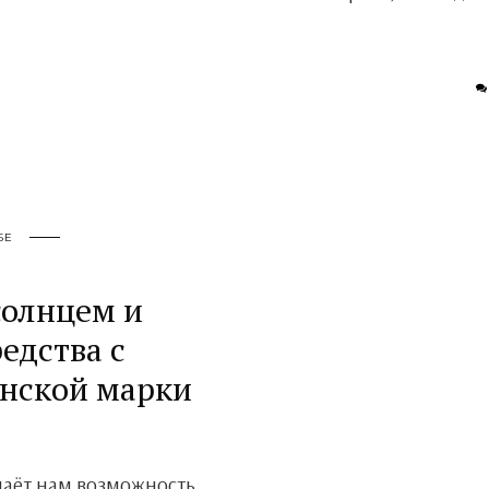
БЕ
солнцем и
едства с
анской марки
даёт нам возможность