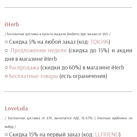
‧
‧
iHerb
/ Бесплатная доставка в пункты выдачи Boxberry при заказах от $60 /
○ Скидка 5% на любой заказ (код:
TQK396
)
○
Предложения недели
(скидка до 15%) и акции
дня в магазине iHerb
○
Распродажа
(скидки до 60%) в магазине iHerb
○
Бесплатные товары
(есть ограничения)
‧
‧
LoveLula
/ Бесплатная доставка от £10, вычитается НДС 16.67% | Платные пробники на
выбор /
○ Скидка 15% на первый заказ (код:
LLFRIEND
)