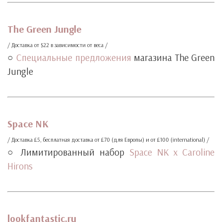
‧
The Green Jungle
/ Доставка от $22 в зависимости от веса /
○
Специальные предложения
магазина The Green
Jungle
‧
‧
Space NK
/ Доставка £5, бесплатная доставка от £70 (для Европы) и от £100 (international) /
○ Лимитированный набор
Space NK x Caroline
Hirons
‧
‧
lookfantastic.ru