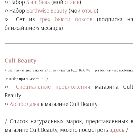
○ Набор
Siam Seas
(мой
отзыв
)
○ Набор
Earthwise Beauty
(мой
отзыв
)
○ Сет из
трёх бьюти боксов
(подписка на
ближайшие 6 месяцев)
‧
‧
Cult Beauty
/ Бесплатная доставка от £40, вычитается НДС 16.67% | Три бесплатных пробника
на выбор при заказе от £50 /
○
Специальные предложения
магазина Cult
Beauty
○
Распродажа
в магазине Cult Beauty
‧
/ Список натуральных марок, представленных в
магазине Cult Beauty, можно посмотреть
здесь
/