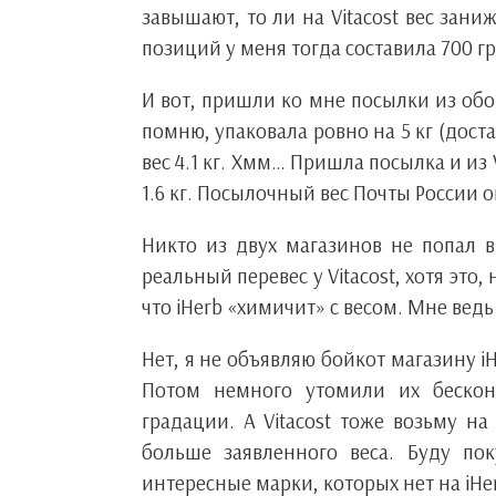
завышают, то ли на Vitacost вес зани
позиций у меня тогда составила 700 г
И вот, пришли ко мне посылки из обои
помню, упаковала ровно на 5 кг (дост
вес 4.1 кг. Хмм… Пришла посылка и из V
1.6 кг. Посылочный вес Почты России о
Никто из двух магазинов не попал в
реальный перевес у Vitacost, хотя это
что iHerb «химичит» с весом. Мне ведь го
Нет, я не объявляю бойкот магазину i
Потом немного утомили их бескон
градации. А Vitacost тоже возьму на
больше заявленного веса. Буду пок
интересные марки, которых нет на iHe