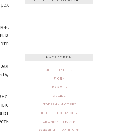
СТОИТ ПОПРОБОВАТЬ
трех
йчас
вила
 это
КАТЕГОРИИ
овал
ИНГРЕДИЕНТЫ
ать,
ЛЮДИ
НОВОСТИ
анс.
ОБЩЕЕ
ные
ПОЛЕЗНЫЙ СОВЕТ
ляют
ПРОВЕРЕНО НА СЕБЕ
есть
СВОИМИ РУКАМИ
ХОРОШИЕ ПРИВЫЧКИ