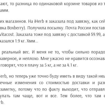
жают, то разница по одинаковой корзине товаров из 
рамм.
х магазинов. На iHerb я заказала под завязку, как се
авка Boxberry). Получила посылку. Почта России поста
itacost. Заказала тоже под завязку с доставкой $9.99, а
казался 1.9 кг. Хмм…
 реальный вес. И меня не то, чтобы сильно порад
, наверное, и неплохо. Мне ужасно не нравится осознав
ворят, что я плачу за 5 кг, а не за 4.1 кг.
Herb, но теперь уже точно буду иметь в виду такой ню
ечные изменения со стоимостью доставки и раз
 заметку, потому что по факту выходит, что отправ
упать там чаще, вот и все. Тем более, что там 
rb.