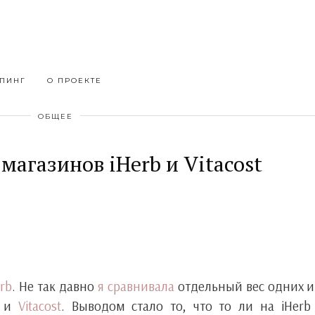
ПИНГ
О ПРОЕКТЕ
ОБЩЕЕ
магазинов iHerb и Vitacost
erb
. Не так давно
я сравнивала
отдельный вес одних и
b и
Vitacost
. Выводом стало то, что то ли на iHerb