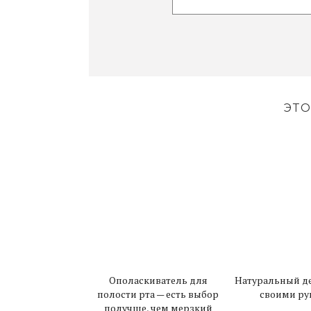
ЭТО
Ополаскиватель для
Натуральный д
полости рта — есть выбор
своими ру
получше, чем мерзкий