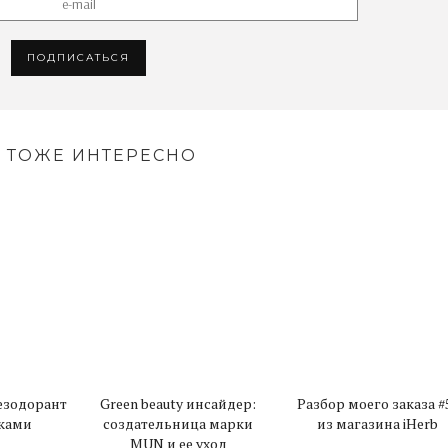
 ТОЖЕ ИНТЕРЕСНО
езодорант
Green beauty инсайдер:
Разбор моего заказа #
ками
создательница марки
из магазина iHerb
MUN и ее уход