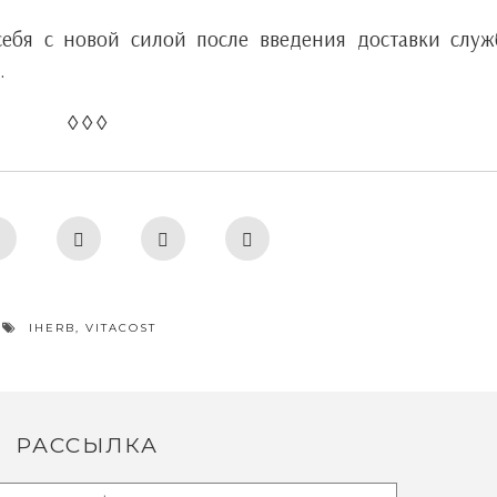
 себя с новой силой после введения доставки слу
.
◊ ◊ ◊
IHERB
,
VITACOST
РАССЫЛКА