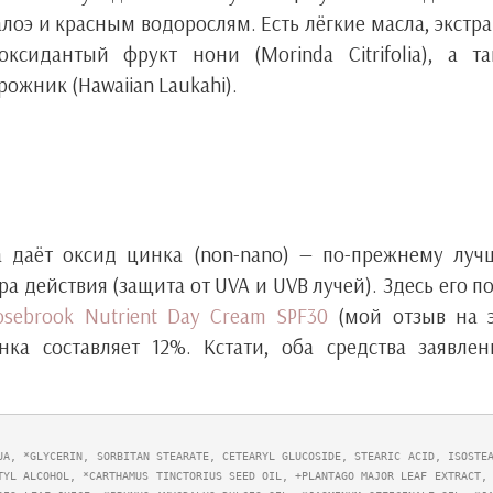
оэ и красным водорослям. Есть лёгкие масла, экстр
ксидантый фрукт нони (Morinda Citrifolia), а т
жник (Hawaiian Laukahi).
а даёт оксид цинка (non-nano) — по-прежнему лу
 действия (защита от UVA и UVB лучей). Здесь его п
osebrook Nutrient Day Cream SPF30
(мой отзыв на э
ка составляет 12%. Кстати, оба средства заявле
UA, *GLYCERIN, SORBITAN STEARATE, CETEARYL GLUCOSIDE, STEARIC ACID, ISOSTEA
TYL ALCOHOL, *CARTHAMUS TINCTORIUS SEED OIL, +PLANTAGO MAJOR LEAF EXTRACT,