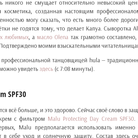
ть никого не смущает относительно невысокий це
ая косметика, созданная настоящим профессионал
нностью могу сказать, что есть много более дорог
тки не годятся тому, что делает Капуа. Сыворотка A
ых любимых
, а
масло Olena
так грамотно составлено,
. Подтверждено моими взыскательными читательница
а профессиональной танцовщицей hula — традицион
 можно увидеть
здесь
(с 7:08 минуты).
am SPF30
ся всё больше, и это здорово. Сейчас своё слово в за
 крем с фильтром
Malu Protecting Day Cream SPF30
.
ервых, Malu предполагается использовать именно
 в себе уход и солнечную защиту. Состав здесь о