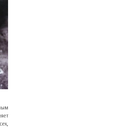
имым
няет
сех,