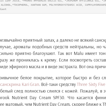
SIS LEAF JUICE, *PRUNUS AMYGDALUS DULCIS OIL, *JASMINUM OFFICINALE OIL, *J
 ALCOHOL,*TOCOPHEROL, XANTHAN GUM, POLYHYDROXYSTEARIC ACID, CAPRYLHYDROXAM
dient
резвычайно приятный запах, а далеко не всякий санс
случае, ароматы подобных средств нейтральны, но 
сильно приятно благоухают. Так вот Malu имеет то
разу же прониклась к крему. Если посмотреть состав
иде эфирного масла и в виде экстракта. Вот она прич
ривычное белое покрытие, которое быстро и без с
у
санскрина Kari Gran
. Всё-таки средству
Three Sixty Five
 белый след полностью слился с кожей. Пожалуй, в 
rook Nutrient Day Cream SPF30. Что касается фин
ее матовый, чем Nutrient Day Cream, скорее ближе к T