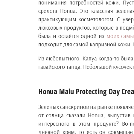
понимания потребностей кожи. Пус
средств Honua. Это классная зелён
практикующим косметологом. С увере
люксовых продуктов, которые в подмё
была и остаётся одной из
моих сам
подходит для самой капризной кожи
Из любопытного: Капуа когда-то был
гавайского танца. Небольшой кусочек
Honua Malu Protecting Day Cre
Зелёных санскринов на рынке появляет
от солнца сказали Honua, выпустив
интересного в этом продукте? Во-п
дневной крем, то есть он совмещает