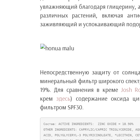
увлажняющий благодаря глицерину, ал
различных растений, включая антио
заживляющий и успокаивающий подоро
Непосредственную защиту от солнц
минеральный фильтр широкого спектра
19%. Для сравнения в креме
Josh R
крем
здесь
) содержание оксида цин
фильтром SPF30.
Состав: ACTIVE INGREDIENTS:  ZINC OXIDE = 18.90%
OTHER INGREDIENTS: CAPRYLIC/CAPRIC TRIGLYCERIDE, AQ
ACID, POLYGLYCERYL-3 POLYRICINOLEATE, *LECITHIN, CE