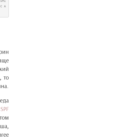
ASMI
IC A
крин
чаще
нкий
, то
ина.
леда
 SPF
этом
иша,
hree