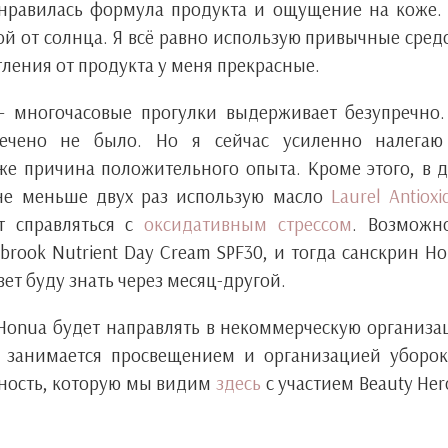
нравилась формула продукта и ощущение на коже.
й от солнца. Я всё равно использую привычные сред
тления от продукта у меня прекрасные.
— многочасовые прогулки выдерживает безупречно
мечено не было. Но я сейчас усиленно налегаю
же причина положительного опыта. Кроме этого, в 
 не меньше двух раз использую масло
Laurel Antioxi
т справляться с
оксидативным стрессом
. Возможн
rook Nutrient Day Cream SPF30, и тогда санскрин H
ет буду знать через месяц-другой.
Honua будет направлять в некоммерческую организ
орая занимается просвещением и организацией уборо
ивность, которую мы видим
здесь
с участием Beauty Her