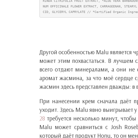
RINDA CITRIFOLIA FRUIT EXTRACT, *ALOE VERA BARBADEN
NUM OFFICINALE FLOWER EXTRACT, CARRAGEENAN, STEARYL
CID, GLYCERYL CAPRYLATE // *Certified Organic Ingre
Другой особенностью Malu является ч
может этим похвастаться. В лучшем 
всего отдают минералами, а они не 
аромат жасмина, за что моё сердце с
жасмин здесь представлен дважды: в в
При нанесении крем сначала даёт п
уходит. Здесь Malu явно выигрывает 
28
требуется несколько минут, чтобы
Malu может сравниться с Josh Roseb
который даёт продукт Honu, то он мен