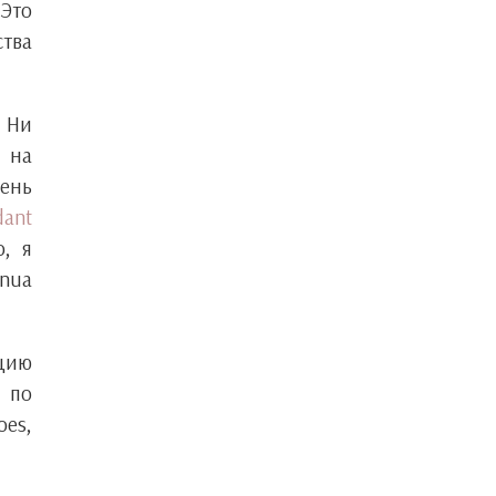
 Это
ства
. Ни
 на
день
dant
о, я
onua
ацию
к по
oes,