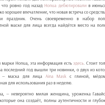
у что ровно год назад
Honua дебютировали
в июньс
ко хорошее впечатление, что новая встреча со средст
ски праздник. Очень своевременно в набор поп
тной маске для лица всегда найдётся место на пол
ля марки Honua, эта информация есть
здесь
. Стоит то
 за последний год вышли три новинки, о двух из кот
из — маска для лица
Aina Mask
с глиной, мёдо
ая для использования раз в неделю.
ua, — невероятно милая женщина, уроженка Гавай
 которые она создаёт, полны аутентичности и глубо