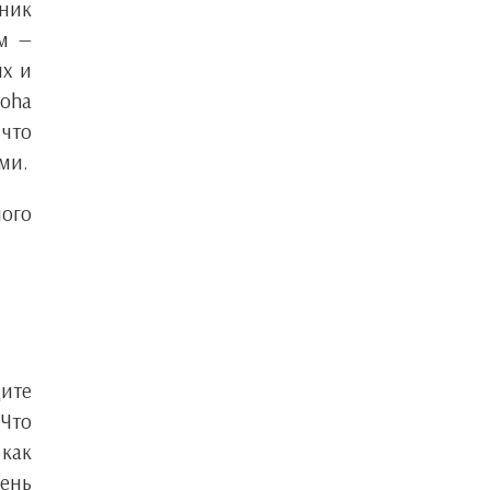
нник
ом —
их и
loha
 что
ми.
ного
щите
 Что
 как
чень