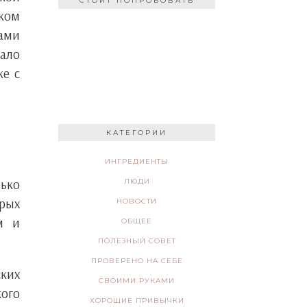
СТОИТ ПОПРОБОВАТЬ
ком
вами
ало
ке с
КАТЕГОРИИ
ИНГРЕДИЕНТЫ
лько
ЛЮДИ
орых
НОВОСТИ
м и
ОБЩЕЕ
ПОЛЕЗНЫЙ СОВЕТ
ПРОВЕРЕНО НА СЕБЕ
ских
СВОИМИ РУКАМИ
кого
ХОРОШИЕ ПРИВЫЧКИ