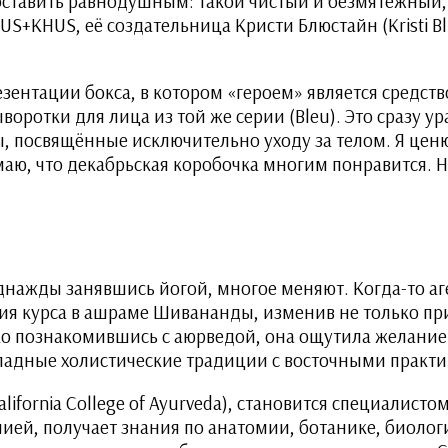
 оставить равнодушным: такой чистый и безмятежный, 
S+KHUS, её создательница Кристи Блюстайн (Kristi Bl
езентации бокса, в котором «героем» является средств
воротки для лица из той же серии (Bleu). Это сразу 
оксы, посвящённые исключительно уходу за телом. Я цен
ю, что декабрьская коробочка многим понравится. Но
однажды занявшись йогой, многое меняют. Когда-то а
ния курса в ашраме Шивананды, изменив не только пр
ко познакомившись с аюрведой, она ощутила желание
падные холистические традиции с восточными практ
alifornia College of Ayurveda), становится специалисто
ей, получает знания по анатомии, ботанике, биологии