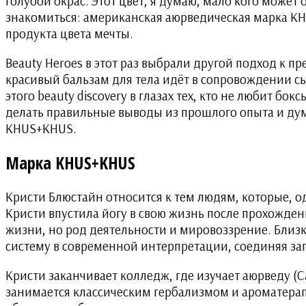
голубой окрас. Этот цвет, я думаю, мало кого может
знакомиться: американская аюрведическая марка KHU
продукта цвета мечты.
Beauty Heroes в этот раз выбрали другой подход к пр
красивый бальзам для тела идёт в сопровождении сы
этого beauty discovery в глазах тех, кто не любит б
делать правильные выводы из прошлого опыта и дума
KHUS+KHUS.
Марка KHUS+KHUS
Кристи Блюстайн относится к тем людям, которые, 
Кристи впустила йогу в свою жизнь после прохожде
жизни, но род деятельности и мировоззрение. Близ
систему в современной интерпретации, соединяя за
Кристи заканчивает колледж, где изучает аюрведу (
C
занимается классическим гербализмом и ароматерапи