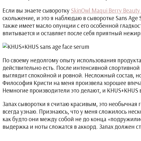
Если вы знаете сыворотку
SkinOwl Maqui Berry Beauty
скольжение, и это я наблюдаю в сыворотке Sans Age
также имеет масло опунции с его особенной гладко
впитывается и оставляет после себя приятный неж
По своему недолгому опыту использования продукта
действительно есть. После интенсивной спортивной 
выглядит спокойной и ровной. Несложный состав, 
Философия Кристи на меня произвела хорошее впеча
Немногие производители это делают, и KHUS+KHUS в
Запах сыворотки я считаю красивым, это необычная 
всегда узнаю. Признаюсь, что у меня сложилось неск
как будто они между собой не до конца «подружились
выдержка и ноты сложатся в аккорд. Запах должен с