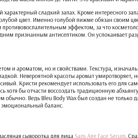
 характерный сладкий запах. Кроме интересного зап
лубой цвет. Именно голубой пижме обязан своим ц
 противовоспалительным эффектом, за что косметолог
одним признанным антисептиком. Он успокаивает раз
ветом и ароматом, но и свойствами. Текстура, изнача
ладкой. Невероятной красоты аромат умиротворяет, не
ивый. Кристи рекомендует использовать его для сам
 хотя бы отчасти воссоздать традиционную абхьянгу. 
 обычно. Ведь Bleu Body Wax был создан не только дл
и эмоциональный баланс.
 масляная сыворотка для лица
Sans Age Face Serum
. Ср