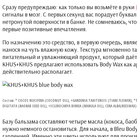
Сразу предупреждаю: как только вы возьмёте в руки
сигналы в мозг. С первых секунд вас порадует буква
нетронутой поверхности в банке. Не сомневаюсь, чт
первые позитивные впечатления.
По назначению это средство, в первую очередь, явля
нанося на чуть влажную кожу. Текстура мгновенно та
питательный и увлажняющий продукт, который даё
KHUS+KHUS предлагают использовать Body Wax как ар
действительно располагает.
Состав: * COCOS NUCIFERA (COCONUT OIL), +GARDENIA TAHITENSIS (TIARE FLOWER), 
DIGITATA (BAOBAB SEED OIL), +SCLEROCARYA BIRREA (MARULA OIL), CERA ALBA(BEESWAX)
Базу бальзама составляют четыре масла (кокоса, бао
нужно немного остановиться. Для начала, в Bleu Bod
гарденией. Именно эти цветы используют для произв