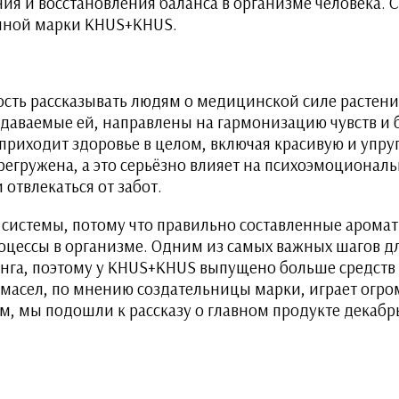
я и восстановления баланса в организме человека. С
енной марки KHUS+KHUS.
сть рассказывать людям о медицинской силе растени
оздаваемые ей, направлены на гармонизацию чувств и
 приходит здоровье в целом, включая красивую и упр
регружена, а это серьёзно влияет на психоэмоционал
 отвлекаться от забот.
 системы, потому что правильно составленные арома
оцессы в организме. Одним из самых важных шагов д
нга, поэтому у KHUS+KHUS выпущено больше средств д
масел, по мнению создательницы марки, играет огро
, мы подошли к рассказу о главном продукте декабрь