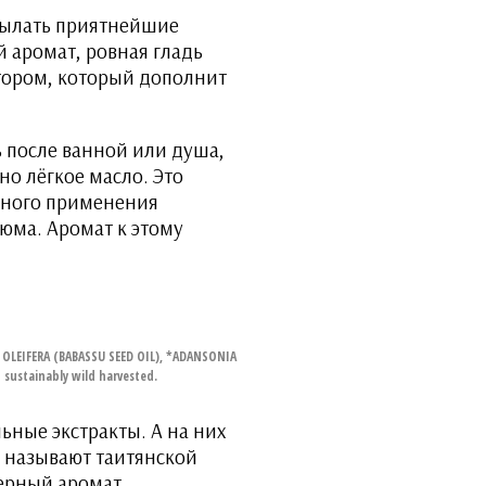
осылать приятнейшие
й аромат, ровная гладь
ктором, который дополнит
ь после ванной или душа,
но лёгкое масло. Это
чного применения
юма. Аромат к этому
OLEIFERA (BABASSU SEED OIL), *ADANSONIA
sustainably wild harvested.
ьные экстракты. А на них
ё называют таитянской
терный аромат.