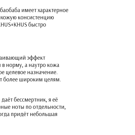
о баобаба имеет характерное
Похожую консистенцию
 KHUS+KHUS быстро
окаивающий эффект
в норму, а наутро кожа
е целевое назначение.
ат более широким целям.
даёт бессмертник, я её
зные ноты по отдельности,
когда придёт небольшая