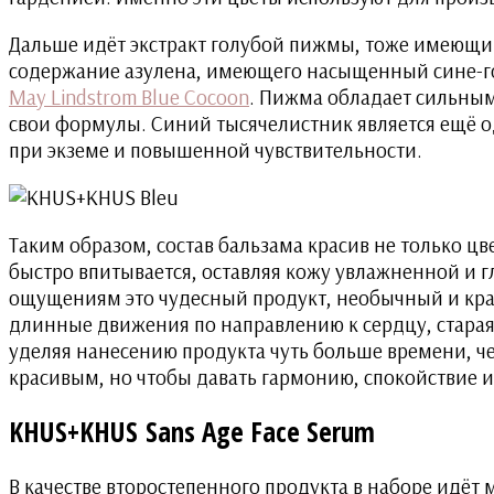
Дальше идёт экстракт голубой пижмы, тоже имеющий
содержание азулена, имеющего насыщенный сине-го
May Lindstrom Blue Cocoon
. Пижма обладает сильным
свои формулы. Синий тысячелистник является ещё 
при экземе и повышенной чувствительности.
Таким образом, состав бальзама красив не только ц
быстро впитывается, оставляя кожу увлажненной и г
ощущениям это чудесный продукт, необычный и крас
длинные движения по направлению к сердцу, стараясь
уделяя нанесению продукта чуть больше времени, чем
красивым, но чтобы давать гармонию, спокойствие 
KHUS+KHUS Sans Age Face Serum
В качестве второстепенного продукта в наборе идёт