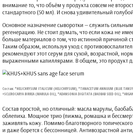
внимание то, что объём у продукта совсем не второ
стандартного (50 мл). И снова удивительный голубой
Основное назначение сыворотки — служить сильным
регенерацию. Не стоит думать, что если кожа не име
больше материалов о том, что истинной причиной с
Таким образом, используя уход с противовоспалите
рекомендуют этот серум для сухой, возрастной, нор
выраженными капиллярами. В общем, это продукт дл
Состав: *HELICHRYSUM ITALICUM (HELICHRYSUM), *TANACETUM ANNUUM (BLUE TANSY
+SCLEROCARYA BIRREA (MARULA OIL), *ADANSONIA DIGITATA (BAOBAB SEED OIL), *ARGAN
Состав простой, но отличный: масла марулы, баоба
облепиха. Мощное трио (пижма, ромашка и бессмерт
заживлять кожу. Помимо благотворного топического
и даже борется с бессонницей. Антивозрастной анти