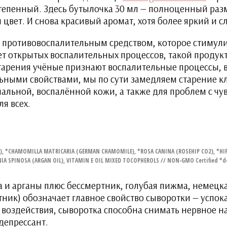
степенный. Здесь бутылочка 30 мл — полноценный раз
 цвет. И снова красивый аромат, хотя более яркий и с
 противовоспалительным средством, которое стимул
ет открытых воспалительных процессов, такой продукт
тарения учёные признают воспалительные процессы, в
льными свойствами, мы по сути замедляем старение 
мальной, воспалённой кожи, а также для проблем с чу
я всех.
), *CHAMOMILLA MATRICARIA (GERMAN CHAMOMILE), *ROSA CANINA (ROSEHIP CO2), *HI
IA SPINOSA (ARGAN OIL), VITAMIN E OIL MIXED TOCOPHEROLS // NON­-GMO Certified *den
ба и арганы плюс бессмертник, голубая пижма, немец
ник) обозначает главное свойство сыворотки — успок
 воздействия, сыворотка способна снимать нервное 
депрессант.