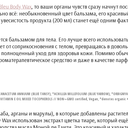
Bleu Body Wax
, то ваши органы чувств сразу начнут п
льно всё: необыкновенный цвет бальзама, его красивы
о увесистость продукта (200 мл) станет ещё одним фа
ется бальзамом для тела. Его лучше всего использоват
ет от соприкосновения с телом, превращаясь в доволь
т полноценный уход для здоровья кожи. Помимо обы
оматерапевтическое средство и даже в качестве парф
*TANACETUM ANNUUM (BLUE TANSY), *ACHILLEA MILLEFOLIUM (BLUE YARROW), *ORBIGNYA 
 VITAMIN E OIL MIXED TOCOPHEROLS // NON¬-GMO certified, Vegan, *denotes organic + 
баба, арганы и марулы), в которые добавлены растител
y Wax использован экстракт цветка тиаре, который ещ
одства масла Моной де Таити. Это красивый и харак