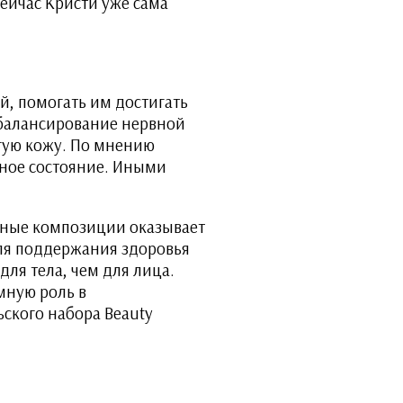
ейчас Кристи уже сама
й, помогать им достигать
 балансирование нервной
угую кожу. По мнению
ьное состояние. Иными
тные композиции оказывает
ля поддержания здоровья
ля тела, чем для лица.
мную роль в
ского набора Beauty