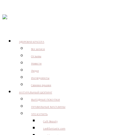
ЗДОРОВАЯ КРАСОТА
Все записи
Отзывы
Новости
Люди
Ингредиенты
Своими руками
НАТУРАЛЬНЫЙ ШОПИНГ
ВЫГОДНЫЕ ПОКУПКИ
ПРАВИЛЬНЫЕ МАГАЗИНЫ
ЧТО КУПИТЬ
Cult Beauty
Lookfantastic.com