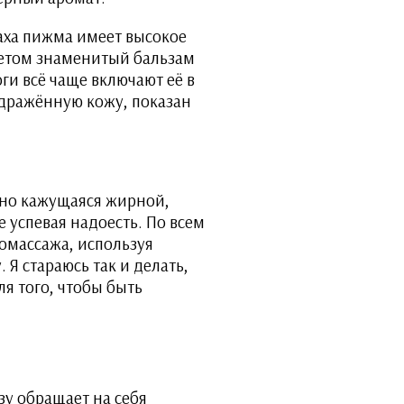
аха пижма имеет высокое
ветом знаменитый бальзам
и всё чаще включают её в
дражённую кожу, показан
льно кажущаяся жирной,
 успевая надоесть. По всем
омассажа, используя
Я стараюсь так и делать,
я того, чтобы быть
азу обращает на себя