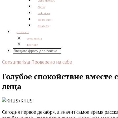
Lookfantastic.ru
Alyaka
Feelunique
Beauty Expert
Beauty Bay
О ПРОЕКТЕ
Consumerista
КОНТАКТ
Consumerista
Проверено на себе
Голубое спокойствие вместе 
лица
Сегодня первое декабря, а значит самое время расск