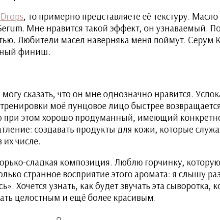
 Drops
, то примерно представляете её текстуру. Масл
 Serum. Мне нравится такой эффект, он узнаваемый. 
стью. Любители масел наверняка меня поймут. Серум
ирный финиш.
 могу сказать, что он мне однозначно нравится. Усп
тренировки моё пунцовое лицо быстрее возвращается 
но при этом хорошо продуманный, имеющий конкретно
тление: создавать продукты для кожи, которые служ
 их числе.
горько-сладкая композиция. Люблю горчинку, которую 
олько странное восприятие этого аромата: я слышу ра
». Хочется узнать, как будет звучать эта сыворотка, 
тать целостным и ещё более красивым.
○