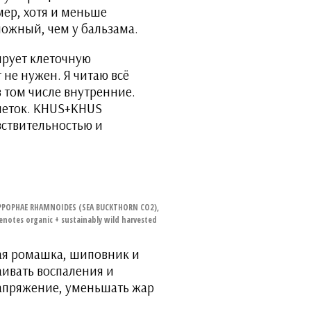
мер, хотя и меньше
ложный, чем у бальзама.
ирует клеточную
 не нужен. Я читаю всё
 том числе внутренние.
клеток. KHUS+KHUS
вствительностью и
PPOPHAE RHAMNOIDES (SEA BUCKTHORN CO2),
otes organic + sustainably wild harvested
кая ромашка, шиповник и
аивать воспаления и
напряжение, уменьшать жар