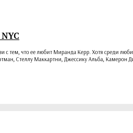
 NYC
зи с тем, что ее любит Миранда Керр. Хотя среди любит
ртман, Стеллу Маккартни, Джессику Альба, Камерон Д