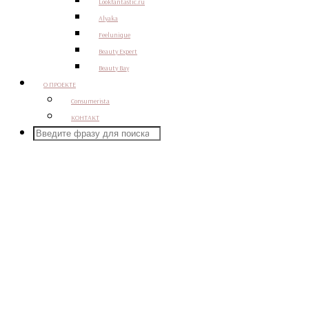
Lookfantastic.ru
Alyaka
Feelunique
Beauty Expert
Beauty Bay
О ПРОЕКТЕ
Consumerista
КОНТАКТ