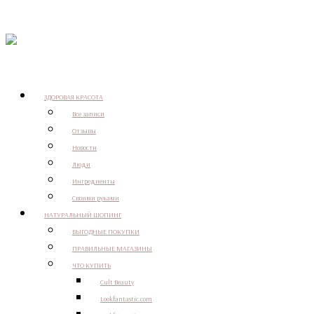
ЗДОРОВАЯ КРАСОТА
Все записи
Отзывы
Новости
Люди
Ингредиенты
Своими руками
НАТУРАЛЬНЫЙ ШОПИНГ
ВЫГОДНЫЕ ПОКУПКИ
ПРАВИЛЬНЫЕ МАГАЗИНЫ
ЧТО КУПИТЬ
Cult Beauty
Lookfantastic.com