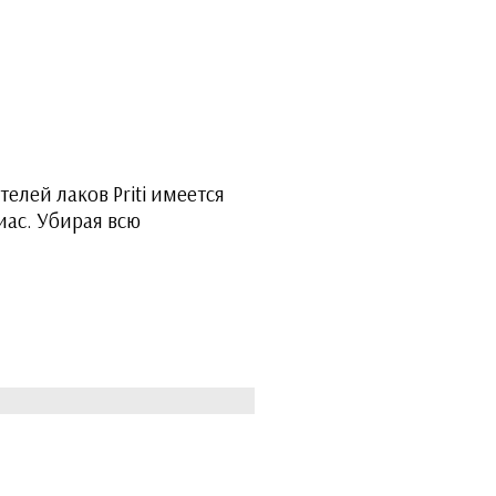
елей лаков Priti имеется
иас. Убирая всю