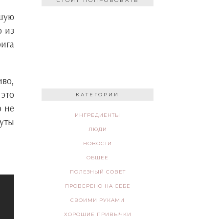
СТОИТ ПОПРОБОВАТЬ
ошую
о из
рига
иво,
это
КАТЕГОРИИ
о не
ИНГРЕДИЕНТЫ
нуты
ЛЮДИ
НОВОСТИ
ОБЩЕЕ
ПОЛЕЗНЫЙ СОВЕТ
ПРОВЕРЕНО НА СЕБЕ
СВОИМИ РУКАМИ
ХОРОШИЕ ПРИВЫЧКИ