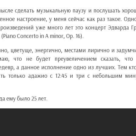
мысле сделать музыкальную паузу и послушать хор
нное настроение, у меня сейчас как раз такое. Одн
оизведений уже много лет это концерт Эдварда Г
iano Concerto in A minor, Op. 16).
но, цветуще, энергично, местами лирично и задумч
аю, что не будет преувеличением сказать, что 
девр, а данное исполнение одно из лучших. Тем кт
ать только адажио с 12:45 и три с небольшим ми
да ему было 25 лет.