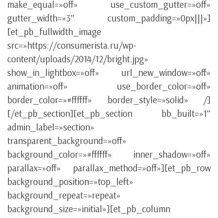
make_equal=»off» use_custom_gutter=»off»
gutter_width=»3″ custom_padding=»0px|||»]
[et_pb_fullwidth_image
src=»https://consumerista.ru/wp-
content/uploads/2014/12/bright.jpg»
show_in_lightbox=»off» url_new_window=»off»
animation=»off» use_border_color=»off»
border_color=»#ffffff» border_style=»solid» /]
[/et_pb_section][et_pb_section bb_built=»1″
admin_label=»section»
transparent_background=»off»
background_color=»#ffffff» inner_shadow=»off»
parallax=»off» parallax_method=»off»][et_pb_row
background_position=»top_left»
background_repeat=»repeat»
background_size=»initial»][et_pb_column