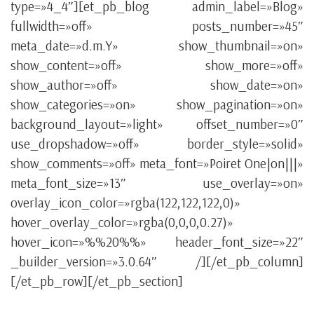
type=»4_4″][et_pb_blog admin_label=»Blog»
fullwidth=»off» posts_number=»45″
meta_date=»d.m.Y» show_thumbnail=»on»
show_content=»off» show_more=»off»
show_author=»off» show_date=»on»
show_categories=»on» show_pagination=»on»
background_layout=»light» offset_number=»0″
use_dropshadow=»off» border_style=»solid»
show_comments=»off» meta_font=»Poiret One|on|||»
meta_font_size=»13″ use_overlay=»on»
overlay_icon_color=»rgba(122,122,122,0)»
hover_overlay_color=»rgba(0,0,0,0.27)»
hover_icon=»%%20%%» header_font_size=»22″
_builder_version=»3.0.64″ /][/et_pb_column]
[/et_pb_row][/et_pb_section]