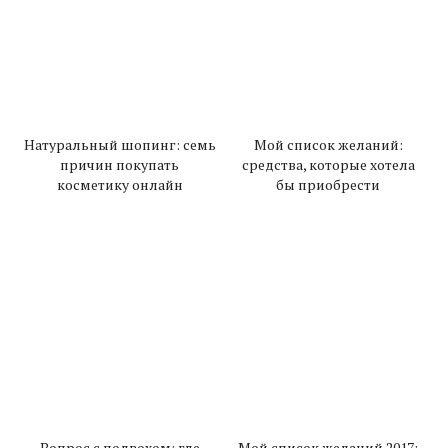
Натуральный шопинг: семь
Мой список желаний:
причин покупать
средства, которые хотела
косметику онлайн
бы приобрести
Вопрос с подвохом: где
Мой список желаний 2017: