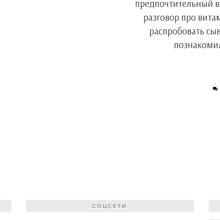
предпочтительный ва
разговор про вита
распробовать сыв
познакомил
СОЦСЕТИ